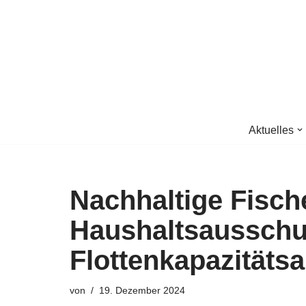
Zum
Inhalt
springen
Aktuelles
Nachhaltige Fische
Haushaltsausschus
Flottenkapazitäts
von
19. Dezember 2024