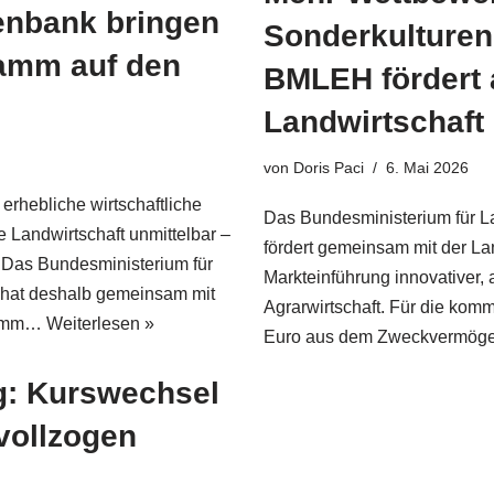
enbank bringen
Sonderkulturen
ramm auf den
BMLEH fördert a
Landwirtschaft 
von
Doris Paci
6. Mai 2026
erhebliche wirtschaftliche
Das Bundesministerium für L
e Landwirtschaft unmittelbar –
fördert gemeinsam mit der La
 Das Bundesministerium für
Markteinführung innovativer, 
 hat deshalb gemeinsam mit
Agrarwirtschaft. Für die kom
gramm…
Weiterlesen »
Euro aus dem Zweckvermöge
g: Kurswechsel
 vollzogen