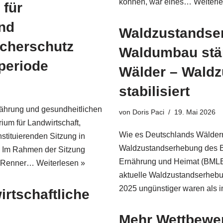
können, war eines…
Weiterl
 für
und
Waldzustandse
ucherschutz
Waldumbau stär
speriode
Wälder – Waldz
stabilisiert
rnährung und gesundheitlichen
von
Doris Paci
19. Mai 2026
um für Landwirtschaft,
Wie es Deutschlands Wäldern 
stituierenden Sitzung in
Waldzustandserhebung des Bu
Im Rahmen der Sitzung
Ernährung und Heimat (BMLEH
tta Renner…
Weiterlesen »
aktuelle Waldzustandserhebu
2025 ungünstiger waren als 
wirtschaftliche
Mehr Wettbewer