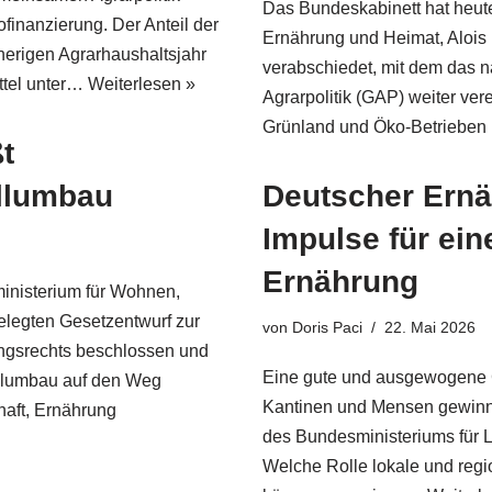
Das Bundeskabinett hat heute
ofinanzierung. Der Anteil der
Ernährung und Heimat, Alois
erigen Agrarhaushaltsjahr
verabschiedet, mit dem das 
ittel unter…
Weiterlesen »
Agrarpolitik (GAP) weiter vere
Grünland und Öko-Betrieben 
t
allumbau
Deutscher Ernä
Impulse für ein
Ernährung
inisterium für Wohnen,
legten Gesetzentwurf zur
von
Doris Paci
22. Mai 2026
ngsrechts beschlossen und
Eine gute und ausgewogene G
allumbau auf den Weg
Kantinen und Mensen gewinnt 
haft, Ernährung
des Bundesministeriums für 
Welche Rolle lokale und regi