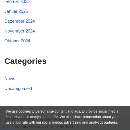
Februar 2025
Januar 2025
Dezember 2024
November 2024
Oktober 2024
Categories
News
Uncategorized
We use cookies to personalise content and ads, to provide social media
features and to analyse our traffic. We also share information about your
(C) 2024, ESPA European Society
use of our site with our social media, advertising and analytics partners.
for Protecting Animals e.V., Hamburg
View more